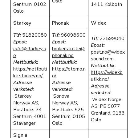
Oslo
Sentrum, 0102
1411 Kolbotn
Oslo
Starkey
Phonak
Widex
Tlf:
51820080
Tlf:
96098600
Tlf:
22599040
Epost:
Epost:
Epost:
info@starkey.n
brukerstotte@
post.no@widex
o
phonak.no
sound.com
Nettbutikk:
Nettbutikk:
Nettbutikk:
https://nettbuti
https://eterno.n
https://widexb
kk.starkey.no/
o/
utikk.no/
Adresse
Adresse
Adresse
verksted:
verksted:
verksted:
Starkey
Sonova
Widex Norge
Norway AS,
Norway AS,
AS, PB 9077
Postboks 74
Postboks 525
Grønland, 0133
Sentrum, 4001
Sentrum, 0105
Oslo
Stavanger
Oslo
Signia