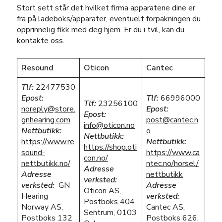
Stort sett står det hvilket firma apparatene dine er
fra på ladeboks/apparater, eventuelt forpakningen du
opprinnelig fikk med deg hjem. Er du i tvil, kan du
kontakte oss.
Resound
Oticon
Cantec
Tlf:
22477530
Epost:
Tlf:
66996000
Tlf:
23256100
noreply@store.
Epost:
Epost:
gnhearing.com
post@cantec.n
info@oticon.no
Nettbutikk:
o
Nettbutikk:
https://www.re
Nettbutikk:
https://shop.oti
sound-
https://www.ca
con.no/
nettbutikk.no/
ntec.no/horsel/
Adresse
Adresse
nettbutikk
verksted:
verksted:
GN
Adresse
Oticon AS,
Hearing
verksted:
Postboks 404
Norway AS,
Cantec AS,
Sentrum, 0103
Postboks 132
Postboks 626,