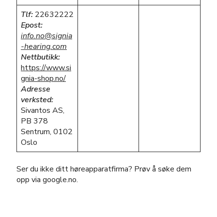
Tlf:
22632222
Epost:
info.no@signia
-hearing.com
Nettbutikk:
https://www.si
gnia-shop.no/
Adresse
verksted:
Sivantos AS,
PB 378
Sentrum, 0102
Oslo
Ser du ikke ditt høreapparatfirma? Prøv å søke dem
opp via google.no.