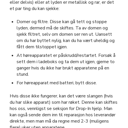
eller delvis) eller at lyden er metallisk og rar, er det
et par ting du kan sjekke:
Domer og filtre. Disse kan gå tett og stoppe
lyden, dermed må de skiftes. Ta av domen og
sjekk filtret, selv om domen ser ren ut. Uansett
om du har byttet nylig, kan du ha vært uheldig og
fått dem tilstoppet igjen.
At høreapparatet er påskrudd/restartet. Forsøk å
sett dem i ladeboks og ta dem ut igjen, gjerne to
ganger hvis du ikke har brukt apparatene på en
stund.
For høreapparat med batteri, bytt disse.
Hvis disse ikke fungerer, kan det være slangen (hvis
du har slike apparat) som har røket. Denne kan skiftes
hos oss, vennligst se seksjon for Drop-In hjelp. Man
kan også sende dem inn til reparasjon hos leverandør
direkte, men man må da regne med 2-3 (muligens
flere) uker uten apparatene.